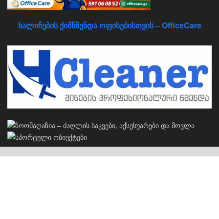
ხალიჩების ქიმწმენდა ოფისებისთვის – OfficeCare
კერძო სახლების პროექტები
S
სახლების პროექტები