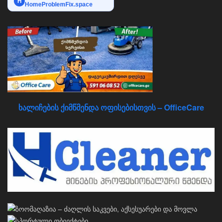
H
HomeProblemFix.space
ხალიჩების ქიმწმენდა ოფისებისთვის – OfficeCare