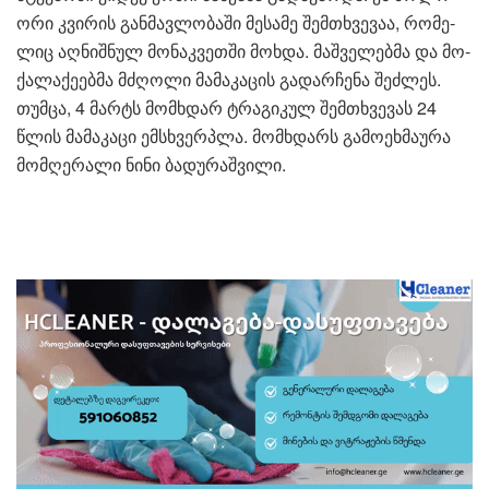
ორი კვი­რის გან­მავ­ლო­ბა­ში მე­სა­მე შემ­თხვე­ვაა, რო­მე­
ლიც აღ­ნიშ­ნულ მო­ნაკ­ვეთ­ში მოხ­და. მაშ­ვე­ლებ­მა და მო­
ქა­ლა­ქე­ებ­მა მძღო­ლი მა­მა­კა­ცის გა­დარ­ჩე­ნა შეძ­ლეს.
თუმ­ცა, 4 მარტს მომ­ხდარ ტრა­გი­კულ შემ­თხვე­ვას 24
წლის მა­მა­კა­ცი ემსხვერ­პლა. მომ­ხდარს გამოეხმაურა
მომ­ღე­რა­ლი ნინი ბა­დუ­რაშ­ვი­ლი.