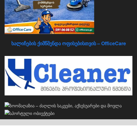
ხალიჩების ქიმწმენდა ოფისებისთვის – OfficeCare