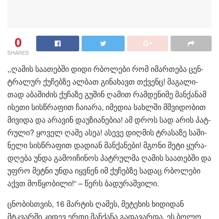
0
SHARES
,,ღა­მის სა­ა­თებ­ში დიდი რბო­ლე­ბი რომ იმარ­თე­ბა ცენ­
ტრა­ლურ ქუ­ჩებ­ზე ალ­ბათ გი­ნა­ხავთ თქვენც! მა­გა­ლი­
თად აბა­ში­ძის ქუ­ჩა­ზე გუ­შინ ღა­მით რამ­დე­ნი­მე მან­ქა­ნამ
ისე­თი სის­წრა­ფით ჩა­ი­ა­რა, იმე­დია სახ­ლში მშვი­დო­ბით
მი­ვი­და და არა­ვინ და­უ­ზი­ა­ნე­ბია! ამ დროს სად არის პატ­
რუ­ლი? ყო­ველ ღამე ასეა! ასე­ვე დიღ­მის ტრა­სა­ზე სა­ში­
ნე­ლი სის­წრა­ფით და­დი­ან მან­ქა­ნე­ბი! მგო­ნი მეტი ყუ­რა­
დღე­ბა უნდა გა­მო­ი­ჩი­ნოს პატ­რულ­მა ღა­მის სა­ა­თებ­ში და
უფრო მეტ­ნი უნდა იყ­ვნენ იმ ქუ­ჩებ­ზე სა­დაც რბო­ლე­ბი
აქვთ მო­წყო­ბი­ლი!“ – წერს ბა­დუ­რაშ­ვი­ლი.
ცნობისთვის, 16 მარ­ტის ღა­მეს, მე­ტე­ხის ხი­დი­დან
მტკვარ­ში კი­დევ ერთი მან­ქა­ნა გა­და­ვარ­და. ეს ბოლო