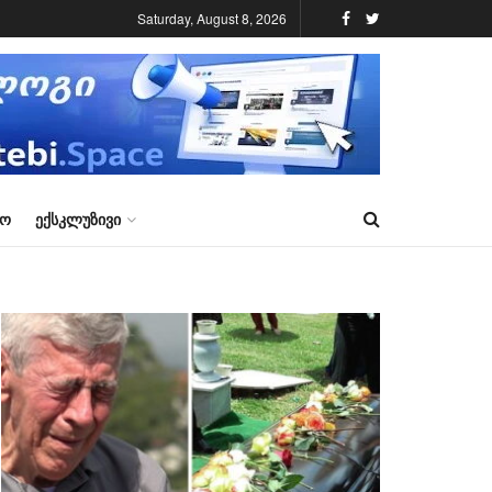
Saturday, August 8, 2026
ᲠᲝ
ᲔᲥᲡᲙᲚᲣᲖᲘᲕᲘ