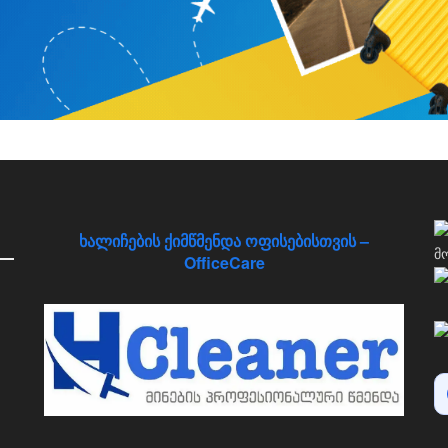
ხალიჩების ქიმწმენდა ოფისებისთვის –
OfficeCare