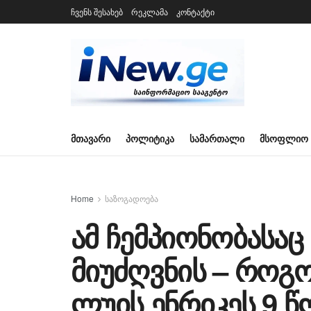
ჩვენს შესახებ
რეკლამა
კონტაქტი
ᲛᲗᲐᲕᲐᲠᲘ
ᲞᲝᲚᲘᲢᲘᲙᲐ
ᲡᲐᲛᲐᲠᲗᲐᲚᲘ
ᲛᲡᲝᲤᲚᲘᲝ
Home
საზოგადოება
ამ ჩემპიონობასაც
მიუძღვნის – როგ
ლუის ენრიკეს 9 