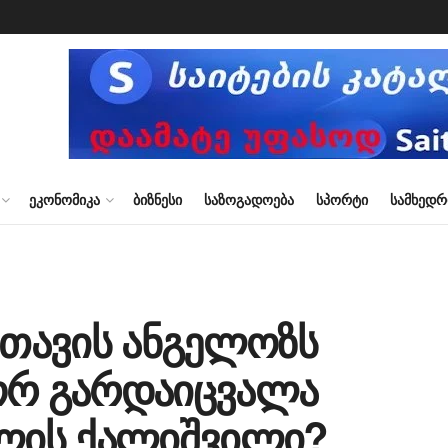
ᲔᲙᲝᲜᲝᲛᲘᲙᲐ
ᲑᲘᲖᲜᲔᲡᲘ
ᲡᲐᲖᲝᲒᲐᲓᲝᲔᲑᲐ
ᲡᲞᲝᲠᲢᲘ
ᲡᲐᲛᲮᲔᲓ
 თავის ანგელოზს
ორ გარდაიცვალა
წლის ქალიშვილი?