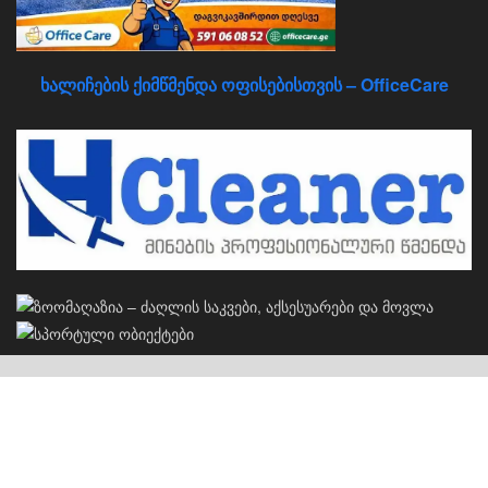
ხალიჩების ქიმწმენდა ოფისებისთვის – OfficeCare
კერძო სახლების პროექტები
S
სახლების პროექტები