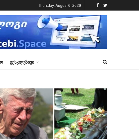
Thursday, August 6, 2026
ᲠᲝ
ᲔᲥᲡᲙᲚᲣᲖᲘᲕᲘ