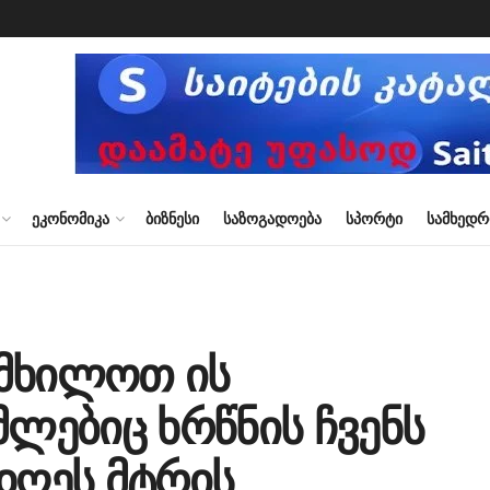
ᲔᲙᲝᲜᲝᲛᲘᲙᲐ
ᲑᲘᲖᲜᲔᲡᲘ
ᲡᲐᲖᲝᲒᲐᲓᲝᲔᲑᲐ
ᲡᲞᲝᲠᲢᲘ
ᲡᲐᲛᲮᲔᲓ
ამხილოთ ის
მლებიც ხრწნის ჩვენს
დღეს მტრის