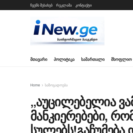
ჩვენს შესახებ
რეკლამა
კონტაქტი
ᲛᲗᲐᲕᲐᲠᲘ
ᲞᲝᲚᲘᲢᲘᲙᲐ
ᲡᲐᲛᲐᲠᲗᲐᲚᲘ
ᲛᲡᲝᲤᲚᲘᲝ
Home
საზოგადოება
„აუცილებელია ვ
მანკიერებები, რო
სულებს!გაჩუმება 