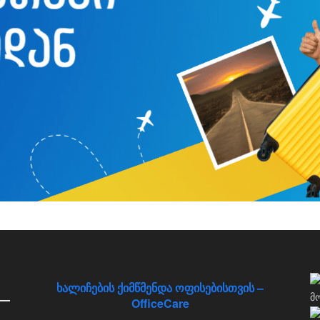
ხალიჩების ქიმწმენდა ოფისებისთვის –
OfficeCare