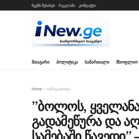
ჩვენს შესახებ
რეკლამა
კონტაქტი
ᲛᲗᲐᲕᲐᲠᲘ
ᲞᲝᲚᲘᲢᲘᲙᲐ
ᲡᲐᲛᲐᲠᲗᲐᲚᲘ
ᲛᲡᲝᲤᲚᲘᲝ
Home
საზოგადოება
”ბოლოს, ყველანა
გადამეწურა და აღ
სამებაში წავედი”