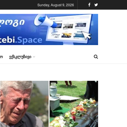
Sunday, August 9, 2026
ᲠᲝ
ᲔᲥᲡᲙᲚᲣᲖᲘᲕᲘ