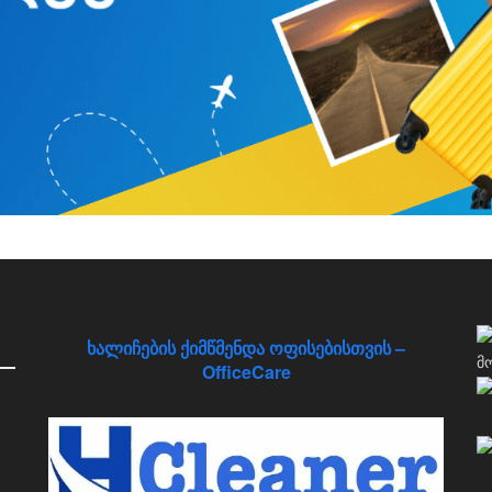
ხალიჩების ქიმწმენდა ოფისებისთვის –
OfficeCare