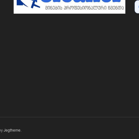
by
Jegtheme
.