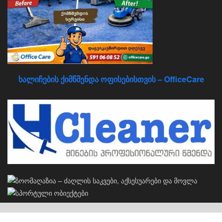
ხალიჩების ქიმწმენდა ოფისებისთვის – OfficeCare