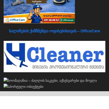
ხალიჩების ქიმწმენდა ოფისებისთვის – OfficeCare