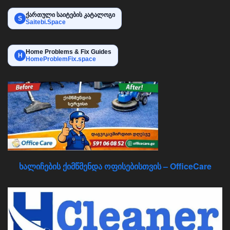
ქართული საიტების კატალოგი
S
Saitebi.Space
Home Problems & Fix Guides
H
HomeProblemFix.space
ხალიჩების ქიმწმენდა ოფისებისთვის – OfficeCare