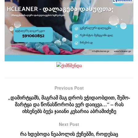
Previous Post
„და­მირ­ტყამს, მაგ­რამ მაგ დროს ვჭი­და­ობ­დით, შე­მო­
მარ­ტყა და წო­ნას­წო­რო­ბა ვერ და­იც­ვა…“ – რას
იხსენებს ბექა ჯაიანი კესარია აბრამიძეზე
Next Post
რა ხდებოდა ნეაპოლის ქუჩებში, როდესაც