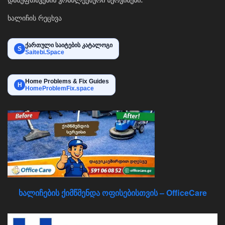
ხალიჩის რეცხვა
ქართული საიტების კატალოგი
S
Saitebi.Space
Home Problems & Fix Guides
H
HomeProblemFix.space
ხალიჩების ქიმწმენდა ოფისებისთვის – OfficeCare