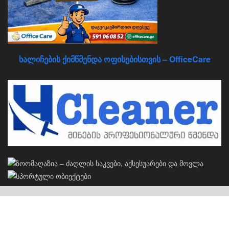
ხალიჩების ქიმწმენდა ოფისებისთვის – OfficeCare