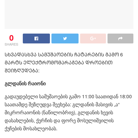
0
SHARES
ᲡᲮᲕᲐᲓᲐᲡᲮᲕᲐ ᲡᲐᲛᲣᲨᲐᲝᲔᲑᲘᲡ ᲩᲐᲢᲐᲠᲔᲑᲘᲡ ᲒᲐᲛᲝ 6
ᲛᲐᲠᲢᲡ ᲔᲚᲔᲥᲢᲠᲝᲛᲝᲛᲐᲠᲐᲒᲔᲑᲐ ᲓᲠᲝᲔᲑᲘᲗ
ᲨᲔᲘᲖᲦᲣᲓᲔᲑᲐ:
გლდანის რაიონი
გადაუდებელი სამუშაოების გამო 11:00 საათიდან 18:00
საათამდე შეზღუდვა შეეხება: გლდანის მასივის „ა“
მიკრორაიონის (ნაწილობრივ), გლდანის ხევის
დასახლების, ქერჩის და ფორე მოსულიშვილის
ქუჩების მოსახლეობას.