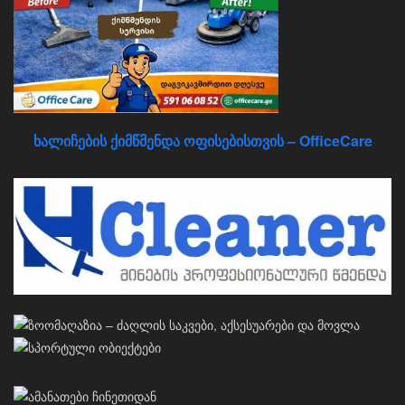
ხალიჩების ქიმწმენდა ოფისებისთვის – OfficeCare