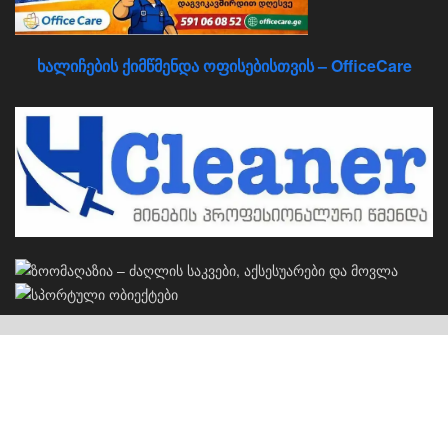
ხალიჩების ქიმწმენდა ოფისებისთვის – OfficeCare
კერძო სახლების პროექტები
S
სახლების პროექტები