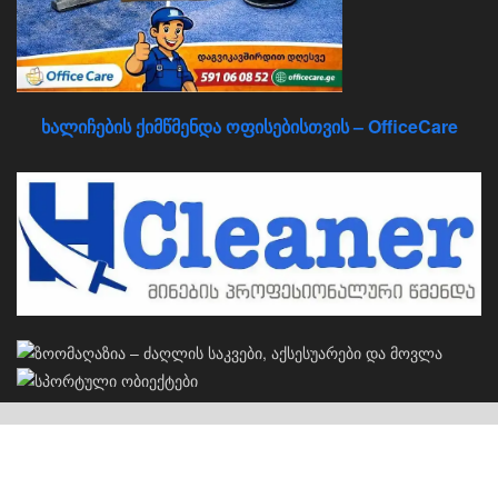
ხალიჩების ქიმწმენდა ოფისებისთვის – OfficeCare