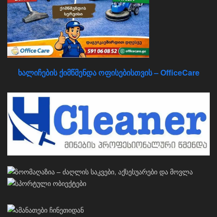
ხალიჩების ქიმწმენდა ოფისებისთვის – OfficeCare