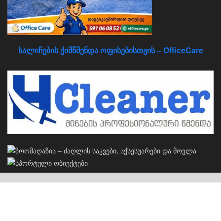
ხალიჩების ქიმწმენდა ოფისებისთვის – OfficeCare
კერძო სახლების პროექტები
S