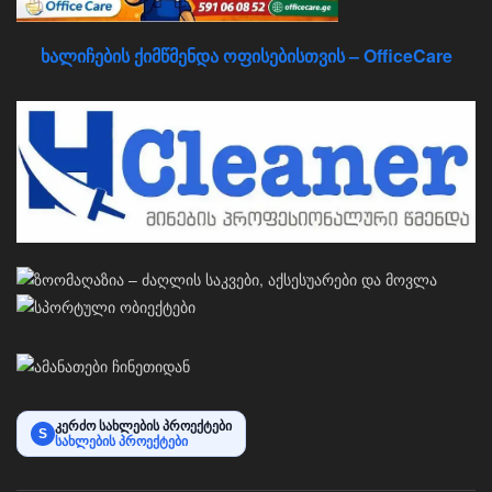
ხალიჩების ქიმწმენდა ოფისებისთვის – OfficeCare
კერძო სახლების პროექტები
S
სახლების პროექტები