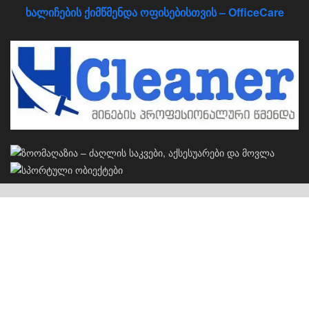
ხალიჩების ქიმწმენდა ოფისებისთვის – OfficeCare
კერძო სახლების პროექტები
S
სახლების პროექტები