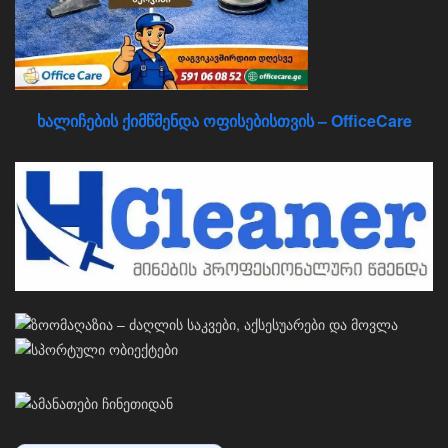
ხალიჩების ქიმწმენდა ოფისებისთვის – OfficeCare