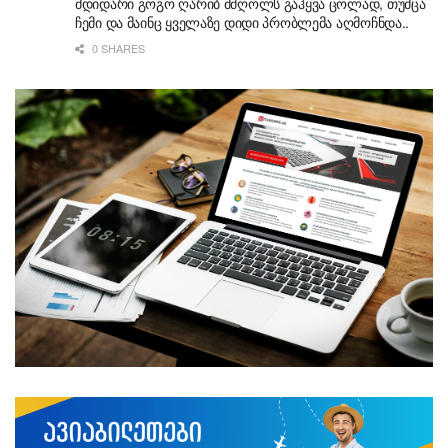
მდიდარი გოგო ღარიბ მძღოლს გაჰყვა ცოლად, თუმცა
ჩემი და მაინც ყველაზე დიდი პრობლემა აღმოჩნდა..
0 SHARES