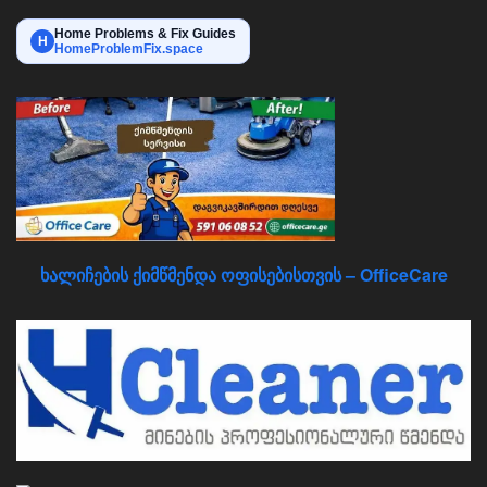
Home Problems & Fix Guides
H
HomeProblemFix.space
ხალიჩების ქიმწმენდა ოფისებისთვის – OfficeCare