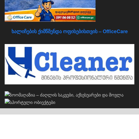
ხალიჩების ქიმწმენდა ოფისებისთვის – OfficeCare
კერძო სახლების პროექტები
S