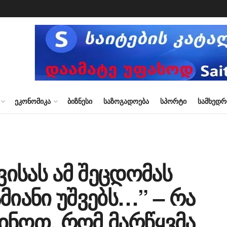
ᲔᲙᲝᲜᲝᲛᲘᲙᲐ
ᲑᲘᲖᲜᲔᲡᲘ
ᲡᲐᲖᲝᲒᲐᲓᲝᲔᲑᲐ
ᲡᲞᲝᲠᲢᲘ
ᲡᲐᲛᲮᲔᲓ
ვისას ამ შეცდომას
მიანი უშვებს…” – რა
ინოთ, რომ მარწყვმა