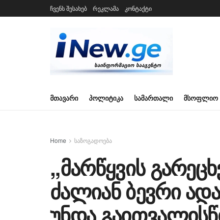
ჩვენს შესახებ
რეკლამა
კონტაქტი
ᲛᲗᲐᲕᲐᲠᲘ
ᲞᲝᲚᲘᲢᲘᲙᲐ
ᲡᲐᲛᲐᲠᲗᲐᲚᲘ
ᲛᲡᲝᲤᲚᲘᲝ
Home
საზოგადოება
,,მარწყვის გარეცხ
ძალიან ბევრი ადა
უნდა გაითვალისწ