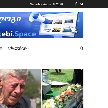
Saturday, August 8, 2026
ᲠᲝ
ᲔᲥᲡᲙᲚᲣᲖᲘᲕᲘ