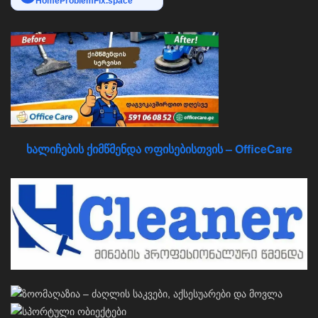
HomeProblemFix.space
ხალიჩების ქიმწმენდა ოფისებისთვის – OfficeCare