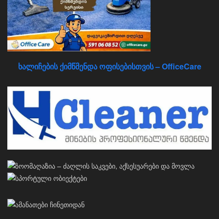
ხალიჩების ქიმწმენდა ოფისებისთვის – OfficeCare