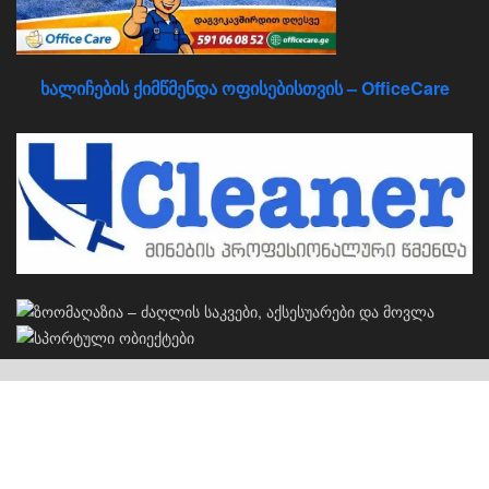
ხალიჩების ქიმწმენდა ოფისებისთვის – OfficeCare
კერძო სახლების პროექტები
S
სახლების პროექტები