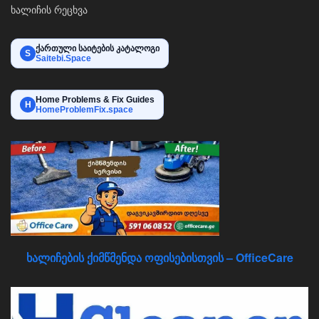
ხალიჩის რეცხვა
ქართული საიტების კატალოგი
S
Saitebi.Space
Home Problems & Fix Guides
H
HomeProblemFix.space
ხალიჩების ქიმწმენდა ოფისებისთვის – OfficeCare