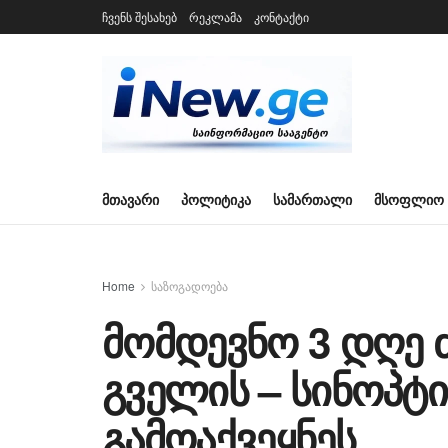
ჩვენს შესახებ
რეკლამა
კონტაქტი
ᲛᲗᲐᲕᲐᲠᲘ
ᲞᲝᲚᲘᲢᲘᲙᲐ
ᲡᲐᲛᲐᲠᲗᲐᲚᲘ
ᲛᲡᲝᲤᲚᲘᲝ
Home
საზოგადოება
მომდევნო 3 დღე 
გველის – სინოპტ
გამოაქვეყნეს