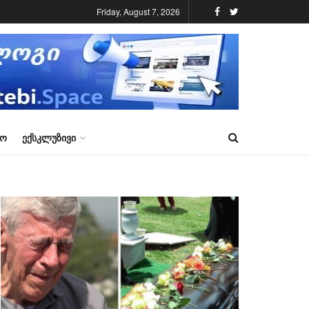
Friday, August 7, 2026
ᲠᲝ
ᲔᲥᲡᲙᲚᲣᲖᲘᲕᲘ