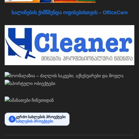
ხალიჩების ქიმწმენდა ოფისებისთვის – OfficeCare
კერძო სახლების პროექტები
S
სახლების პროექტები