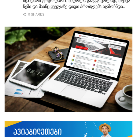
მდიდარი გოგო ღარიბ მძღოლს გაჰყვა ცოლად, თუმცა
ჩემი და მაინც ყველაზე დიდი პრობლემა აღმოჩნდა..
0 SHARES