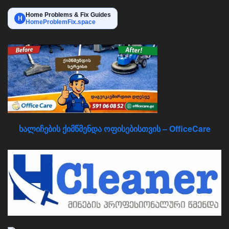
Home Problems & Fix Guides
H
HomeProblemFix.space
ხალიჩების ქიმწმენდა ოფისებისთვის – OfficeCare