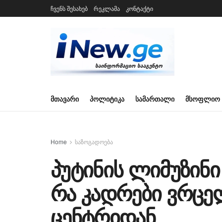
ჩვენს შესახებ
რეკლამა
კონტაქტი
ᲛᲗᲐᲕᲐᲠᲘ
ᲞᲝᲚᲘᲢᲘᲙᲐ
ᲡᲐᲛᲐᲠᲗᲐᲚᲘ
ᲛᲡᲝᲤᲚᲘᲝ
Home
საზოგადოება
პუტინის ლიმუზინი
რა კადრები ვრცე
ცენტრიდან