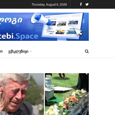
Thursday, August 6, 2026
ᲠᲝ
ᲔᲥᲡᲙᲚᲣᲖᲘᲕᲘ