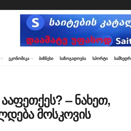
ᲔᲙᲝᲜᲝᲛᲘᲙᲐ
ᲑᲘᲖᲜᲔᲡᲘ
ᲡᲐᲖᲝᲒᲐᲓᲝᲔᲑᲐ
ᲡᲞᲝᲠᲢᲘ
ᲡᲐᲛᲮᲔᲓ
 ააფეთქეს? – ნახეთ,
ლდება მოსკოვის