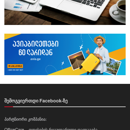
შემოგვიერთდი Facebook-ზე
პარტნიორი კომპანია:
OfficeCare – ოფისების რეგულარული დალაგება