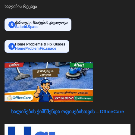
ხალიჩის რეცხვა
ქართული საიტების კატალოგი
S
Saitebi.Space
Home Problems & Fix Guides
H
HomeProblemFix.space
ხალიჩების ქიმწმენდა ოფისებისთვის – OfficeCare