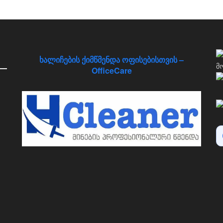
ხალიჩების ქიმწმენდა ოფისებისთვის –
OfficeCare