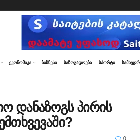
ᲔᲙᲝᲜᲝᲛᲘᲙᲐ
ᲑᲘᲖᲜᲔᲡᲘ
ᲡᲐᲖᲝᲒᲐᲓᲝᲔᲑᲐ
ᲡᲞᲝᲠᲢᲘ
ᲡᲐᲛᲮᲔᲓ
იო დანაზოგს პირის
ემთხვევაში?
0