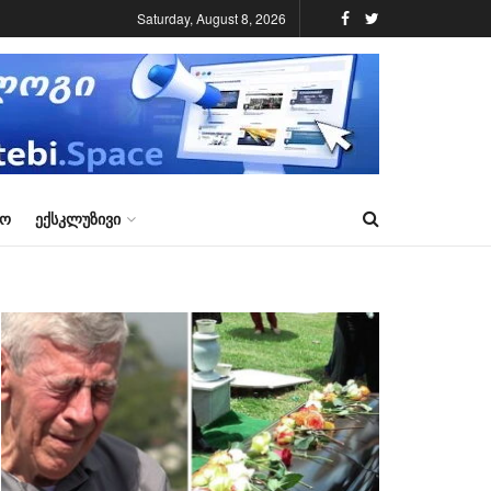
Saturday, August 8, 2026
ᲠᲝ
ᲔᲥᲡᲙᲚᲣᲖᲘᲕᲘ