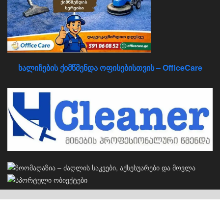
ხალიჩების ქიმწმენდა ოფისებისთვის – OfficeCare