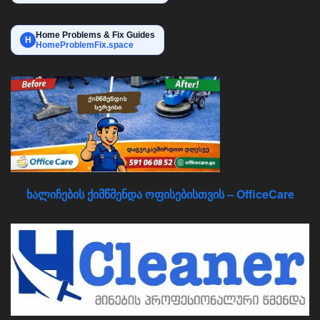
Home Problems & Fix Guides
H
HomeProblemFix.space
ხალიჩების ქიმწმენდა ოფისებისთვის – OfficeCare