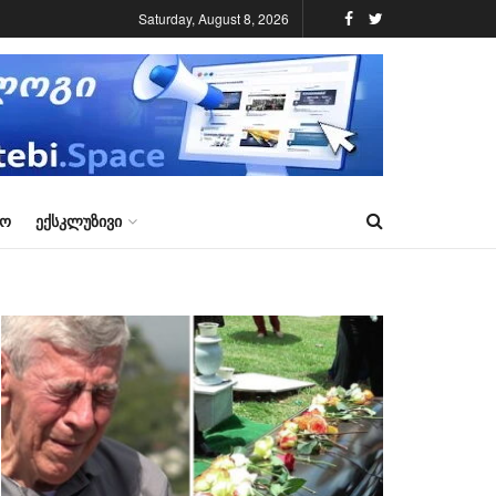
Saturday, August 8, 2026
ᲠᲝ
ᲔᲥᲡᲙᲚᲣᲖᲘᲕᲘ