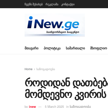
ჩვენს შესახებ
რეკლამა
კონტაქტი
ᲛᲗᲐᲕᲐᲠᲘ
ᲞᲝᲚᲘᲢᲘᲙᲐ
ᲡᲐᲛᲐᲠᲗᲐᲚᲘ
ᲛᲡᲝᲤᲚᲘᲝ
Home
საზოგადოება
როდიდან დათბებ
მომდევნო კვირის
by
inew
5 March 2025
in
საზოგადოება