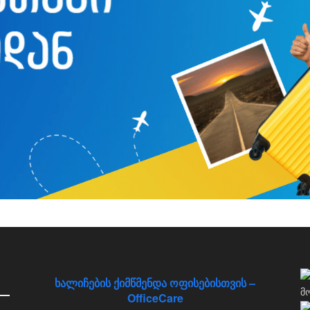
ხალიჩების ქიმწმენდა ოფისებისთვის –
OfficeCare