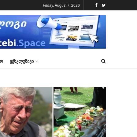
Friday, August 7, 2026
ᲠᲝ
ᲔᲥᲡᲙᲚᲣᲖᲘᲕᲘ