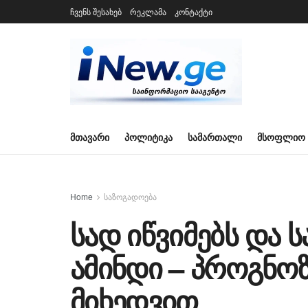
ჩვენს შესახებ
რეკლამა
კონტაქტი
ᲛᲗᲐᲕᲐᲠᲘ
ᲞᲝᲚᲘᲢᲘᲙᲐ
ᲡᲐᲛᲐᲠᲗᲐᲚᲘ
ᲛᲡᲝᲤᲚᲘᲝ
Home
საზოგადოება
სად იწვიმებს და ს
ამინდი – პროგნოზ
მიხედვით