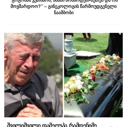
მოვშარდოო?” – გინეკოლოგის წარმოუდგენელი
ნაამბობი
„შვილიშვილი დამეღუპა რამდენიმე