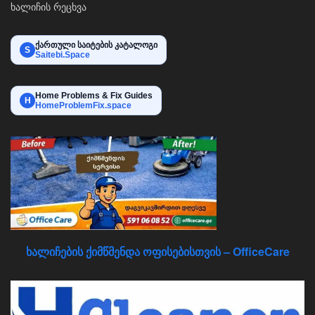
ხალიჩის რეცხვა
ქართული საიტების კატალოგი
S
Saitebi.Space
Home Problems & Fix Guides
H
HomeProblemFix.space
ხალიჩების ქიმწმენდა ოფისებისთვის – OfficeCare