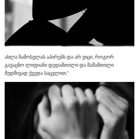
ახლა ჩამოსვლას აპირებს და არ ვიცი, როგორ
გავაცნო ლიფიანი დედამთილი და მამამთილი
მუდმივად ქვედა საცვლით.”