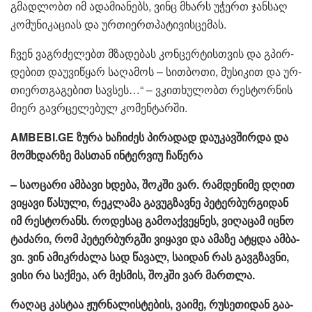
გმად­ლობთ იმ ადა­მი­ა­ნებს, ვინც მხარს უჭერთ ჯან­საღ
კო­მუ­ნი­კა­ცი­ას და ურ­თი­ერ­თპა­ტი­ვის­ცე­მას.
ჩვენ ვაგ­რძე­ლებთ მზა­დე­ბას კონ­ცერ­ტის­თვის და გპირ­
დე­ბით და­უ­ვი­წყარ სა­ღა­მოს – სით­ბო­თი, მუ­სი­კით და ურ­
თი­ერ­თგა­გე­ბით სავ­სეს…“ – ვკი­თხუ­ლობთ რეს­ტორ­ნის
მიერ გავ­რცე­ლე­ბულ კო­მენ­ტარ­ში.
AMBEBI.GE ზურა ხა­ჩი­ძეს პი­რა­დად და­უ­კავ­შირ­და და
მომ­ხდარ­ზე მას­თან ინ­ტერ­ვიუ ჩა­წე­რა
– სა­ო­ცა­რი ამ­ბა­ვი ხდე­ბა, შოკ­ში ვარ. რამ­დე­ნი­მე დღით
ვი­ყა­ვი წა­სუ­ლი, რეკ­ლა­მა გა­ვუგ­ზავ­ნე პე­ტერ­ბურ­გი­დან
იმ რეს­ტო­რანს. რო­დე­საც გა­მო­აქ­ვეყ­ნეს, ვი­ღა­ცამ იცნო
ტა­ძა­რი, რომ პე­ტერ­ბურ­გში ვი­ყა­ვი და ამა­ზე ატყდა ამ­ბა­
ვი. ვინ ამიკ­რძა­ლა სად წა­ვალ, სა­ი­დან რას გავ­გზავ­ნი,
ვისი რა საქ­მეა, არ მეს­მის, შოკ­ში ვარ მარ­თლა.
რა­ღაც კას­ტაა ჟურ­ნა­ლის­ტე­ბის, ვა­ი­მე, რუ­სე­თი­დან გა­ა­