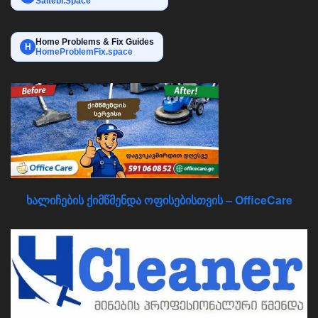
Saitebi.Space
Home Problems & Fix Guides
H
HomeProblemFix.space
ხალიჩების ქიმწმენდა ოფისებისთვის – OfficeCare