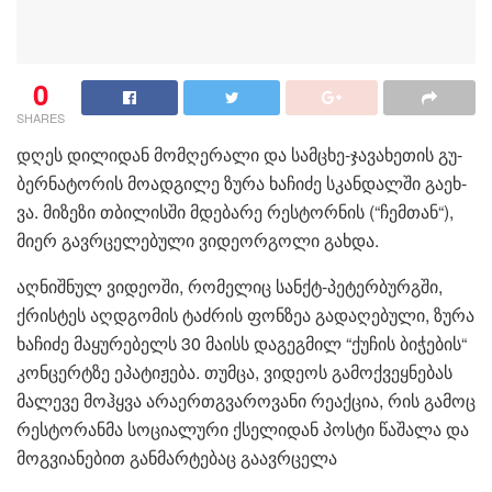
0
SHARES
დღეს დი­ლი­დან მომ­ღე­რა­ლი და სამ­ცხე-ჯა­ვა­ხე­თის გუ­
ბერ­ნა­ტო­რის მო­ად­გი­ლე ზურა ხა­ჩი­ძე სკან­დალ­ში გა­ეხ­
ვა. მი­ზე­ზი თბი­ლის­ში მდე­ბა­რე რეს­ტორ­ნის (“ჩემ­თან“),
მიერ გავ­რცე­ლე­ბუ­ლი ვი­დე­ორ­გო­ლი გახ­და.
აღ­ნიშ­ნულ ვი­დე­ო­ში, რო­მე­ლიც სან­ქტ-პე­ტერ­ბურ­გში,
ქრის­ტეს აღ­დგო­მის ტაძ­რის ფონ­ზეა გა­და­ღე­ბუ­ლი, ზურა
ხა­ჩი­ძე მა­ყუ­რე­ბელს 30 მა­ისს და­გეგ­მილ “ქუ­ჩის ბი­ჭე­ბის“
კონ­ცერ­ტზე ეპა­ტი­ჟე­ბა. თუმ­ცა, ვი­დე­ოს გა­მოქ­ვეყ­ნე­ბას
მა­ლე­ვე მოჰ­ყვა არა­ერ­თგვა­რო­ვა­ნი რე­აქ­ცია, რის გა­მოც
რეს­ტო­რან­მა სო­ცი­ა­ლუ­რი ქსე­ლი­დან პოს­ტი წა­შა­ლა და
მოგ­ვი­ა­ნე­ბით გან­მარ­ტე­ბაც გა­ავ­რცე­ლა