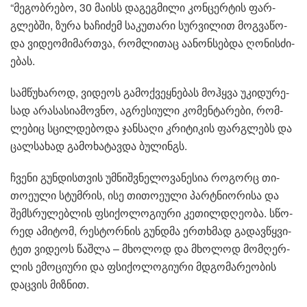
“მე­გობ­რე­ბო, 30 მა­ისს და­გეგ­მი­ლი კონ­ცერ­ტის ფარ­
გლებ­ში, ზურა ხა­ჩი­ძემ სა­კუ­თა­რი სურ­ვი­ლით მოგ­ვა­წო­
და ვი­დე­ო­მი­მარ­თვა, რომ­ლი­თაც აა­ნონ­სებ­და ღო­ნის­ძი­
ე­ბას.
სამ­წუ­ხა­როდ, ვი­დე­ოს გა­მოქ­ვეყ­ნე­ბას მოჰ­ყვა უკი­დუ­რე­
სად არა­ს­ა­სი­ა­მოვ­ნო, აგ­რე­სი­უ­ლი კო­მენ­ტა­რე­ბი, რომ­
ლე­ბიც სცილ­დე­ბო­და ჯან­სა­ღი კრი­ტი­კის ფარ­გლებს და
ცალ­სა­ხად გა­მო­ხა­ტავ­და ბუ­ლინგს.
ჩვე­ნი გუნ­დის­თვის უმ­ნიშ­ვნე­ლო­ვა­ნე­სია რო­გორც თი­
თო­ე­უ­ლი სტუმ­რის, ისე თი­თო­ე­უ­ლი პარტნი­ო­რი­სა და
შემ­სრუ­ლებ­ლის ფსი­ქო­ლო­გი­უ­რი კე­თილ­დღე­ო­ბა. სწო­
რედ ამი­ტომ, რეს­ტორ­ნის გუნ­დმა ერ­თხმად გა­დავ­წყვი­
ტეთ ვი­დე­ოს წაშ­ლა – მხო­ლოდ და მხო­ლოდ მომ­ღერ­
ლის ემო­ცი­უ­რი და ფსი­ქო­ლო­გი­უ­რი მდგო­მა­რე­ო­ბის
დაც­ვის მიზ­ნით.