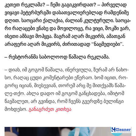
კე­თეთ რეკ­ლა­მა? – ჩემი გა­გიკ­ვირ­დათ? – პირ­ვე­ლად
ვი­ყა­ვი პე­ტერ­ბურ­გში და­სათ­ვა­ლი­ე­რებ­ლად რამ­დე­ნი­მე
დღით. სა­ო­ცა­რი ქა­ლა­ქია, ძა­ლი­ან კულ­ტუ­რუ­ლი. სა­ო­ცა­
რი რა­ღა­ცე­ბი ვნა­ხე და მო­ვი­ლო­ცე, რა ვიცი, შოკ­ში ვარ,
ისე­თი ამ­ბა­ვი მოჰ­ყვა. მაგ­რამ აღარ მიკ­ვირს, ამათ­გან
არა­ფე­რი აღარ მიკ­ვირს, ძი­რი­თა­დად “ნაც­მე­დი­ე­ბი”.
– რეს­ტო­რან­მა სა­ბო­ლო­ოდ წა­შა­ლა რეკ­ლა­მა.
– დიახ, იმ გო­გომ წა­შა­ლა, ინერ­ვი­უ­ლა, ზუ­რამ არ ნა­ხო­
სო, რა­ღაც ცუდი კო­მენ­ტა­რე­ბი ეწე­რაო. ხომ იცით, რო­
გორც იცი­ან, მი­ე­სე­ვი­ან, თო­რემ არც მე მით­ქვამს წა­შა­
ლე-თქო. ახლა დადო იმ გო­გომ გან­ცხა­დე­ბა, იმი­ტომ
წავ­შა­ლეთ, არ გვინ­და, რომ ჩვენს გვერ­დზე ბუ­ლინ­გი
მოხ­დე­სო.
განაგრძეთ კითხვა