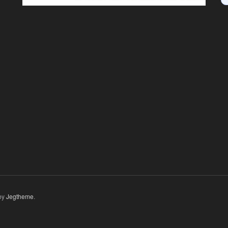
by
Jegtheme
.