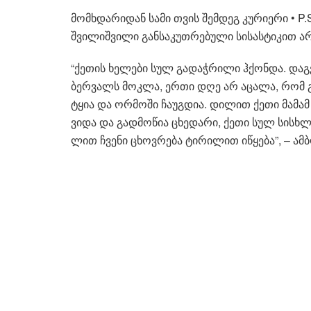
მომ­ხდა­რი­დან სამი თვის შემ­დეგ კუ­რი­ე­რი • P
შვი­ლიშ­ვი­ლი გან­სა­კუთ­რე­ბუ­ლი სი­სას­ტი­კით 
“ქე­თის ხე­ლე­ბი სულ გა­დაჭ­რი­ლი ჰქონ­და. და
ბერ­ვალს მოკ­ლა, ერთი დღე არ აცა­ლა, რომ გა­ზ
ტყია და ორ­მო­ში ჩა­უგ­დია. დი­ლით ქეთი მა­მამ 
ვი­და და გად­მო­წია ცხე­და­რი, ქეთი სულ სის­ხლში
ლით ჩვე­ნი ცხოვ­რე­ბა ტი­რი­ლით იწყე­ბა”, – ამ­ბ