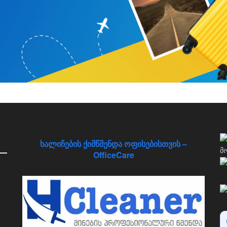
ხალიჩების ქიმწმენდა ოფისებისთვის –
OfficeCare