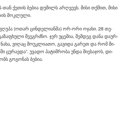
.S-თან ქე­თის ბე­ბია დუ­მილს არ­ღვევს. მისი თქმით, მისი
არის მოკ­ლუ­ლი.
გვღუ­პა (ოთარ ცინ­დე­ლი­ან­მა) ორ-ორი ოჯა­ხი. 28 თე­
ა­ფხუ­ლი შე­ეგ­რძნო. ჯერ უცე­მია, შემ­დეგ დანა და­ურ­
ნახა, ვი­ღაც მო­უკ­ლი­ა­თო, გა­ვი­და გა­რეთ და რომ მი­
 ცუ­რავ­და”. უვა­დო პა­ტიმ­რო­ბა უნდა მი­ე­სა­ჯოს, დი­
ობს გო­გო­ნას ბე­ბია.