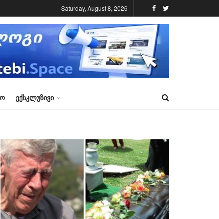
Saturday, August 8, 2026
ᲠᲝ
ᲔᲥᲡᲙᲚᲣᲖᲘᲕᲘ