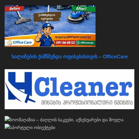
ხალიჩების ქიმწმენდა ოფისებისთვის – OfficeCare