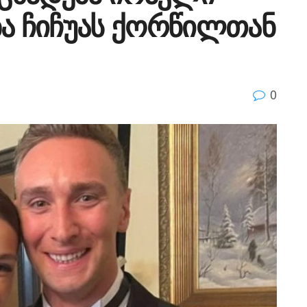
ზა ჩიჩუას ქორწილთან
0