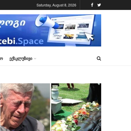
Saturday, August 8, 2026
ᲠᲝ
ᲔᲥᲡᲙᲚᲣᲖᲘᲕᲘ