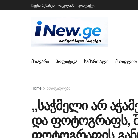
ჩვენს შესახებ
რეკლამა
კონტაქტი
ᲛᲗᲐᲕᲐᲠᲘ
ᲞᲝᲚᲘᲢᲘᲙᲐ
ᲡᲐᲛᲐᲠᲗᲐᲚᲘ
ᲛᲡᲝᲤᲚᲘᲝ
Home
საზოგადოება
„საჭმელი არ აჭამ
და ფოტოგრაფს, შ
ფოტოგრაფის გან