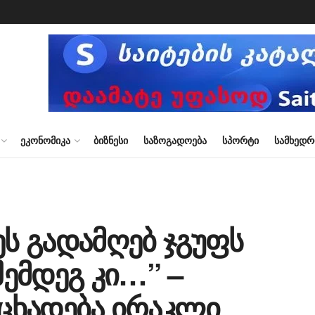
ᲔᲙᲝᲜᲝᲛᲘᲙᲐ
ᲑᲘᲖᲜᲔᲡᲘ
ᲡᲐᲖᲝᲒᲐᲓᲝᲔᲑᲐ
ᲡᲞᲝᲠᲢᲘ
ᲡᲐᲛᲮᲔᲓ
ეს გადამღებ ჯგუფს
ემდეგ კი…” –
ცხადება ირაკლი