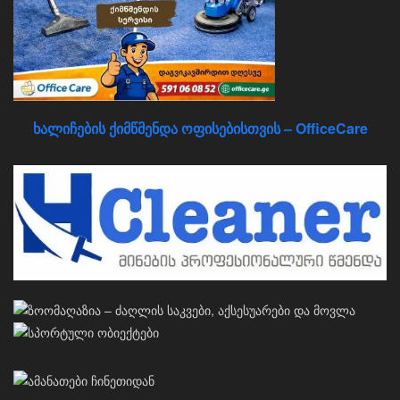
ხალიჩების ქიმწმენდა ოფისებისთვის – OfficeCare