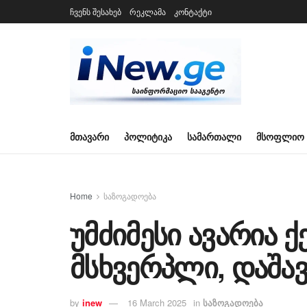
ჩვენს შესახებ
რეკლამა
კონტაქტი
ᲛᲗᲐᲕᲐᲠᲘ
ᲞᲝᲚᲘᲢᲘᲙᲐ
ᲡᲐᲛᲐᲠᲗᲐᲚᲘ
ᲛᲡᲝᲤᲚᲘᲝ
Home
საზოგადოება
უმძიმესი ავარია ქ
მსხვერპლი, დაშავ
by
inew
16 March 2025
in
საზოგადოება