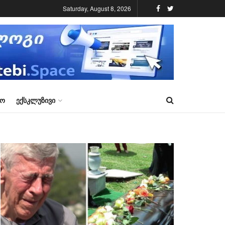
Saturday, August 8, 2026
ᲠᲝ
ᲔᲥᲡᲙᲚᲣᲖᲘᲕᲘ