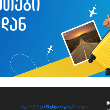
ხალიჩების ქიმწმენდა ოფისებისთვის –