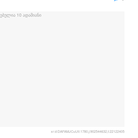
xr:d:DAFAMJCuUII:1780,j:902544632,t:22122405