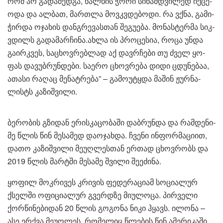
რომ არ გა­და­მედ­გა, ხალ­ხის ჭორი სი­ნამ­დვი­ლედ იქ­ცე­
ო­და და ალ­ბათ, მარ­თლა მოვ­კვდე­ბო­დი. რა ვქნა, გა­მი­
ჭირ­და ოჯა­ხის დან­გრე­ვას­თან შე­გუ­ე­ბა. მო­ნას­ტერ­მა სიკ­
ვდილს გა­და­მარ­ჩი­ნა.ახლა ის პრო­ცე­სია, როცა უნდა
გა­ირ­კვეს, სა­ცხოვ­რებ­ლად აქ დავ­რჩე­ბი თუ ძველ ყო­
ფას და­ვუბ­რუნ­დე­ბი. სა­ე­რო ცხოვ­რე­ბა დიდი ცდუ­ნე­ბაა,
ათა­სი რა­ღაც მე­ნატ­რე­ბა” – გა­მო­უ­ტყდა მა­შინ ჟურ­ნა­
ლისტს კა­ზიშ­ვი­ლი.
ბე­რო­ბის გზი­დან ერის­კა­ცო­ბა­ში დაბ­რუნ­და და რამ­დე­ნი­
მე წლის წინ მე­სა­მედ და­ო­ჯახ­და. ჩვე­ნი ინ­ფორ­მა­ცი­ით,
დათო კა­ზიშ­ვი­ლი მე­უღ­ლეს­თან ერ­თად ცხოვ­რობს და
2019 წლის მარ­ტში მე­სა­მე შვი­ლი შე­ე­ძი­ნა.
ყო­ფილ მოკ­რი­ვეს კრი­ვის ფე­დე­რა­ცი­ამ სო­ცი­ა­ლურ
ქსელ­ში ოფი­ცი­ა­ლურ გვერ­დზე მი­უ­ლო­ცა. პირ­ვე­ლი
ქორ­წი­ნე­ბი­დან 20 წლის გო­გო­ნა ნიკი ჰყავს. ილო­ნა –
ასე ერ­ქვა მე­უღ­ლეს, რო­მე­ლიც წლე­ბის წინ ამე­რი­კა­ში