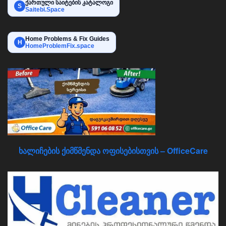
ქართული საიტების კატალოგი
S
Saitebi.Space
Home Problems & Fix Guides
H
HomeProblemFix.space
ხალიჩების ქიმწმენდა ოფისებისთვის – OfficeCare