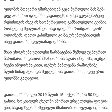
ფილ­მის მთა­ვა­რი გმი­რე­ბი­დან გუჯა ბურ­დუ­ლი მას შემ­
დეგ არა­ერთ ფილმში გა­და­ი­ღეს, თუმ­ცა გულ­შე­მატ­კივ­
რე­ბის­თვის ისევ ის სა­ო­პე­რა­ცი­ოდ გამ­ზა­დე­ბუ­ლი ექი­მია,
რო­მე­ლიც შვილ­თან ერ­თად ფილმში “რიმ­და­რი­დოს”
ღი­ღი­ნებს. დათო კა­ზიშ­ვი­ლი კი მა­ყუ­რებ­ლე­ბის­თვის
ისევ დათო ბენ­დე­ლი­ა­ნად დარ­ჩა.
მისი ცხოვ­რე­ბა უდი­დე­სი წარ­მა­ტე­ბის შემ­დეგ უც­ნა­უ­რად
წა­რი­მარ­თა. და­თომ მსა­ხი­ო­ბო­ბა აღარ ინ­დო­მა, თუმ­ცა
ჩვე­ნი ინ­ფორ­მა­ცი­ით, თე­მურ ბაბ­ლუ­ანს რამ­დე­ნი­მე
წლის წი­ნაც ჰქონ­და მცდე­ლო­ბა დათო მის კი­დევ ერთ
ფილმში გა­და­ე­ღო.
დათო კა­ზიშ­ვი­ლი 2019 წლის 15 ოქ­ტომ­ბერს 50 წლის
გახ­და. სო­ცი­ა­ლურ ქსელ­ში ხში­რად ვრცელ­დე­ბა ფო­ტო­
ე­ბი, სა­დაც წვერ­მოშ­ვე­ბუ­ლი მსა­ხი­ო­ბი რთუ­ლად იც­ნო­ბა.