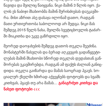
წა­ვი­და და შვი­ლიც წა­იყ­ვა­ნა. ნიკი მა­შინ 3 წლის იყო. ქა­
ლის ეს ნა­ბი­ჯი მსა­ხი­ობ­მა მა­შინ შუ­რის­ძი­ე­ბას და­უ­კავ­ში­
რა. მისი აზ­რით ასე და­სა­ჯა ილო­ნამ დათო, რად­გან
მათი ურ­თი­ერ­თო­ბა სა­ბო­ლო­ოდ არ შედ­გა. ნიკი მას
შემ­დეგ 2015 წელს ნახა, შვილ­მა სვე­ტი­ცხოვ­ლის ტა­ძარ­
ში მი­ა­კი­თხა და უკვე გაზ­რდი­ლი იყო.
მე­ო­რედ და­ო­ჯა­ხე­ბის შემ­დეგ და­თოს თეკ­ლა შე­ე­ძი­ნა.
მო­ნას­ტერ­ში წას­ვლას და ბე­რად აღ­კვე­ცის გა­და­წყვე­ტი­
ლე­ბას მა­შინ მსა­ხი­ო­ბი სწო­რედ თეკ­ლას დე­დას­თან გან­
შო­რე­ბას უკავ­ში­რებ­და, რად­გან ამ ფაქტს ძა­ლი­ან გა­ნიც­
დი­და. თეკ­ლა გა­ი­ზარ­და და მა­მას სა­ოც­რად ჰგავს. სო­
ცი­ა­ლურ ქსელ­ში ხში­რად აქ­ვეყ­ნებს ფო­ტო­ებს და სვამს
კი­თხვას, ჰგავს თუ არა მა­მას…
განაგრძეთ კითხვა და
ნახეთ ფოტოები <<<