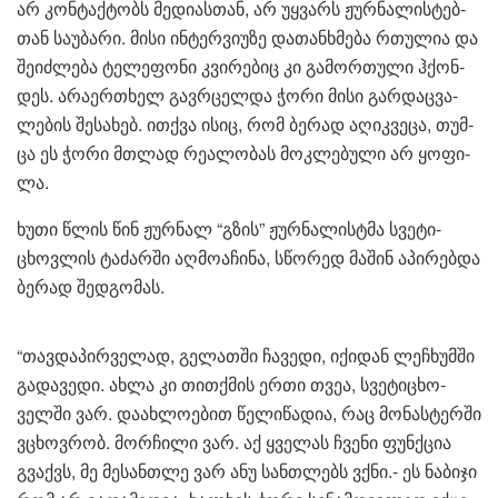
არ კონ­ტაქ­ტობს მე­დი­ას­თან, არ უყ­ვარს ჟურ­ნა­ლის­ტებ­
თან სა­უ­ბა­რი. მისი ინ­ტერ­ვი­უ­ზე და­თან­ხმე­ბა რთუ­ლია და
შე­იძ­ლე­ბა ტე­ლე­ფო­ნი კვი­რე­ბიც კი გა­მორ­თუ­ლი ჰქონ­
დეს. არა­ერ­თხელ გავ­რცელ­და ჭორი მისი გარ­დაც­ვა­
ლე­ბის შე­სა­ხებ. ით­ქვა ისიც, რომ ბე­რად აღიკ­ვე­ცა, თუმ­
ცა ეს ჭორი მთლად რე­ა­ლო­ბას მოკ­ლე­ბუ­ლი არ ყო­ფი­
ლა.
ხუთი წლის წინ ჟურ­ნალ “გზის” ჟურ­ნა­ლის­ტმა სვე­ტი­
ცხოვ­ლის ტა­ძარ­ში აღ­მო­ა­ჩი­ნა, სწო­რედ მა­შინ აპი­რებ­და
ბე­რად შედ­გო­მას.
“თავ­და­პირ­ვე­ლად, გე­ლათ­ში ჩა­ვე­დი, იქი­დან ლე­ჩხუმ­ში
გა­და­ვე­დი. ახლა კი თით­ქმის ერთი თვეა, სვე­ტი­ცხო­
ველ­ში ვარ. და­ახ­ლო­ე­ბით წე­ლი­წა­დია, რაც მო­ნას­ტერ­ში
ვცხოვ­რობ. მორ­ჩი­ლი ვარ. აქ ყვე­ლას ჩვე­ნი ფუნ­ქცია
გვაქვს, მე მე­სან­თლე ვარ ანუ სან­თლებს ვქნი.- ეს ნა­ბი­ჯი