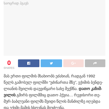
0
SHARES
მას ერთი ფილ­მის მსა­ხი­ობს ეძა­ხი­ან, რად­გან 1992
წელს გა­მო­სულ ფილმში “უძი­ნარ­თა მზე”, ექი­მის ბენ­დე­
ლი­ა­ნის შვი­ლის და­უ­ვი­წყა­რი სახე შექ­მნა.
დათო კა­ზიშ­
ვი­ლის
გმირს ფილმშიც დათო ჰქვია… რე­ჟი­სო­რი თე­
მურ ბაბ­ლუ­ა­ნი ფილ­მს შვი­დი წლის მან­ძილ­ზე იღებ­და
და ექი­მი მა­მის ხსოვ­ნას მი­უ­ძღვნა.