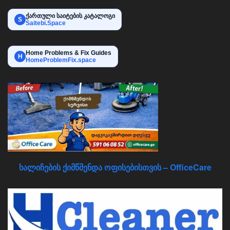
ქართული საიტების კატალოგი
S
Saitebi.Space
Home Problems & Fix Guides
H
HomeProblemFix.space
ხალიჩების ქიმწმენდა ოფისებისთვის – OfficeCare