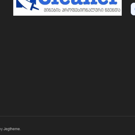
by
Jegtheme
.