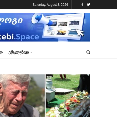
Saturday, August 8, 2026
ᲠᲝ
ᲔᲥᲡᲙᲚᲣᲖᲘᲕᲘ