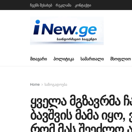
ჩვენს შესახებ
რეკლამა
კონტაქტი
ᲛᲗᲐᲕᲐᲠᲘ
ᲞᲝᲚᲘᲢᲘᲙᲐ
ᲡᲐᲛᲐᲠᲗᲐᲚᲘ
ᲛᲡᲝᲤᲚᲘᲝ
Home
საზოგადოება
ყველა მგზავრმა ჩ
ბავშვის მამა იყო,
რომ მას შეეძლო ა