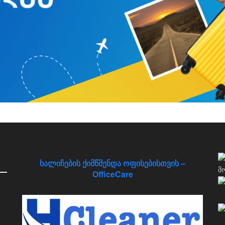
ხალიჩების ქიმწმენდა ოფისებისთვის –
OfficeCare