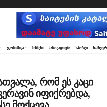
ᲔᲙᲝᲜᲝᲛᲘᲙᲐ
ᲑᲘᲖᲜᲔᲡᲘ
ᲡᲐᲖᲝᲒᲐᲓᲝᲔᲑᲐ
ᲡᲞᲝᲠᲢᲘ
ᲡᲐᲛᲮᲔᲓ
ათვალა, რომ ეს კაცი
 ვერავინ იფიქრებდა,
სე მოქცევა