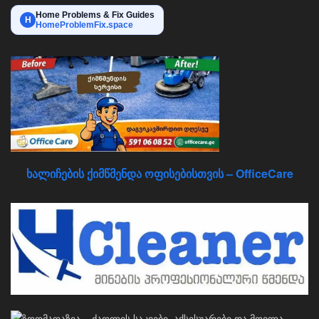
Home Problems & Fix Guides
H
HomeProblemFix.space
ხალიჩების ქიმწმენდა ოფისებისთვის – OfficeCare